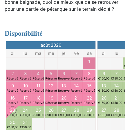
bonne baignade, quoi de mieux que de se retrouver
pour une partie de pétanque sur le terrain dédié ?
Disponibilité
août 2026
se
di
lu
ma
me
je
ve
sa
di
lu
m
1
€15
2
3
4
5
6
7
8
6
7
Réservé
Réservé
Réservé
Réservé
Réservé
Réservé
Réservé
€150,00
€150,00
€15
9
10
11
12
13
14
15
13
14
1
Réservé
Réservé
Réservé
Réservé
Réservé
Réservé
Réservé
€150,00
€150,00
€15
16
17
18
19
20
21
22
20
21
2
Réservé
Réservé
Réservé
Réservé
Réservé
Réservé
Réservé
€150,00
€150,00
€15
23
24
25
26
27
28
29
27
28
2
€900,00
€900,00
€900,00
€900,00
€900,00
€900,00
€900,00
€130,00
€130,00
€13
30
31
€150,00
€150,00